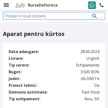
BursaDeHoreca
Aparat pentru kürtos
Data adaugare:
28.06.2024
Livrare:
Urgent
Tip cerere:
Echipamente
Buget:
3.500 RON
Judet:
IALOMITA
Proiect tehnic:
Da
Domeniu activitate:
Fast-food
Tip echipament:
Nou, SH