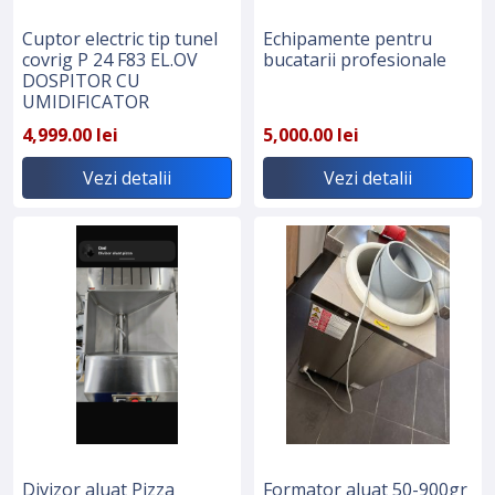
Cuptor electric tip tunel
Echipamente pentru
covrig P 24 F83 EL.OV
bucatarii profesionale
DOSPITOR CU
UMIDIFICATOR
4,999.00 lei
5,000.00 lei
Vezi detalii
Vezi detalii
Divizor aluat Pizza
Formator aluat 50-900gr