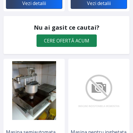
Vezi detalii
Vezi detalii
Nu ai gasit ce cautai?
CERE OFERTĂ ACUM
Masina semiautomata
Masina pentru inghetata