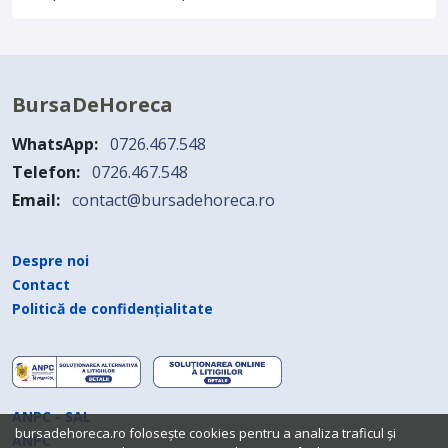
BursaDeHoreca
WhatsApp:
0726.467.548
Telefon:
0726.467.548
Email:
contact@bursadehoreca.ro
Despre noi
Contact
Politică de confidențialitate
ANPC - SAL
bursadehoreca.ro folosește cookies pentru a analiza traficul și
ANPC