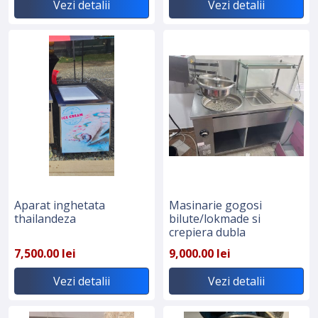
Vezi detalii
Vezi detalii
Aparat inghetata
Masinarie gogosi
thailandeza
bilute/lokmade si
crepiera dubla
7,500.00 lei
9,000.00 lei
Vezi detalii
Vezi detalii