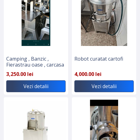
Camping , Banzic ,
Robot curatat cartofi
Fierastrau oase , carcasa
3,250.00 lei
4,000.00 lei
Vezi detalii
Vezi detalii