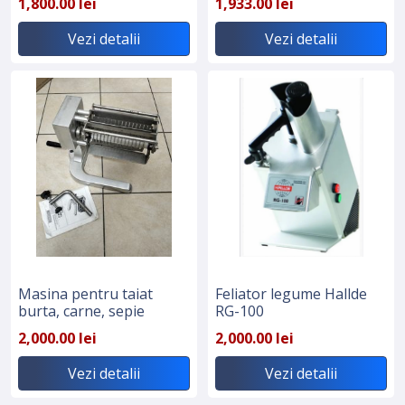
1,800.00 lei
1,933.00 lei
Vezi detalii
Vezi detalii
Masina pentru taiat
Feliator legume Hallde
burta, carne, sepie
RG-100
2,000.00 lei
2,000.00 lei
Vezi detalii
Vezi detalii