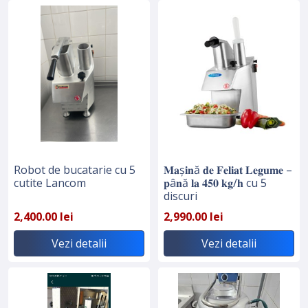
Robot de bucatarie cu 5
𝐌𝐚ș𝐢𝐧ă 𝐝𝐞 𝐅𝐞𝐥𝐢𝐚𝐭 𝐋𝐞𝐠𝐮𝐦𝐞 –
cutite Lancom
𝐩â𝐧ă 𝐥𝐚 𝟒𝟓𝟎 𝐤𝐠/𝐡 cu 5
discuri
2,400.00 lei
2,990.00 lei
Vezi detalii
Vezi detalii