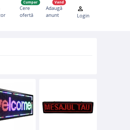
Cumpar
Vand
a
Cere
Adaugă
zor
ofertă
anunt
Login