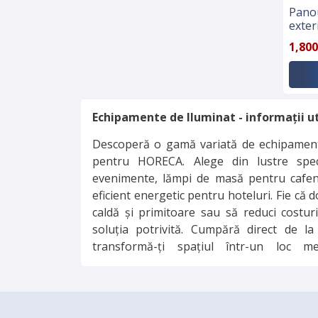
Panou
exter
1,800
Echipamente de Iluminat - informații ut
Descoperă o gamă variată de echipament
echipamente de acest gen, această categori
pentru HORECA. Alege din lustre spec
anunțuri pentru lustre elegante, cor
evenimente, lămpi de masă pentru cafen
sisteme LED economice sau aplice de perete,
eficient energetic pentru hoteluri. Fie că 
domeniul HORECA. Optimizează-ți anunțur
caldă și primitoare sau să reduci costuri
fotografii de calitate și prețuri competit
soluția potrivită. Cumpără direct de la
transformă-ți spațiul într-un loc m