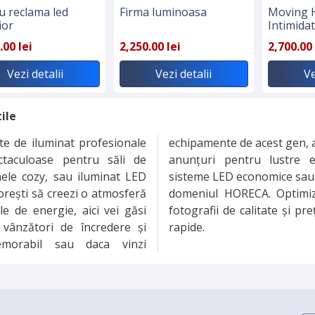
 reclama led
Firma luminoasa
Moving 
ior
Intimida
.00 lei
2,250.00 lei
2,700.00 
Vezi detalii
Vezi detalii
Ve
ile
e de iluminat profesionale
e este locul ideal! Postează
taculoase pentru săli de
puri de iluminat moderne,
ele cozy, sau iluminat LED
 și atrage clienți direct din
dorești să creezi o atmosferă
ile cu descrieri detaliate,
le de energie, aici vei găsi
ive pentru a obține rezultate
 vânzători de încredere și
rapide.
emorabil sau daca vinzi