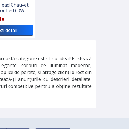
Head Chauvet
tor Led 60W
lei
zi detalii