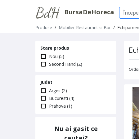
BursaDeHoreca
Produse
/
Mobilier Restaurant si Bar
/
Echipament
Ec
Stare produs
Nou (5)
Second Hand (2)
Ordo
Judet
Arges (2)
Bucuresti (4)
Prahova (1)
Nu ai gasit ce
cautai?