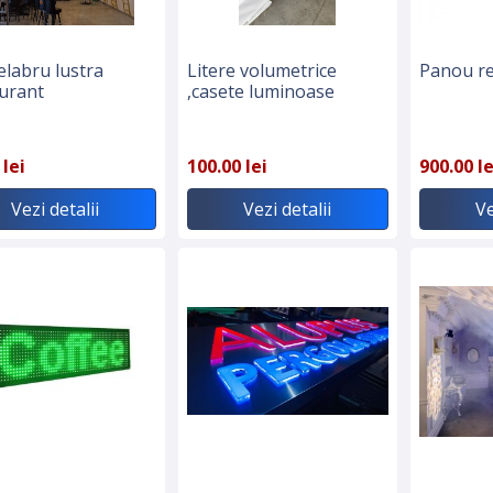
labru lustra
Litere volumetrice
Panou r
urant
,casete luminoase
 lei
100.00 lei
900.00 le
Vezi detalii
Vezi detalii
Ve