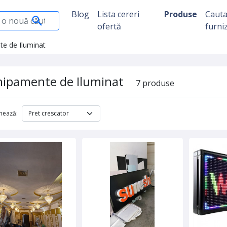
Blog
Lista cereri
Produse
Caut
ofertă
furni
e de Iluminat
hipamente de Iluminat
7 produse
nează: