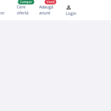
Cumpar
Vand
a
Cere
Adaugă
zor
ofertă
anunt
Login