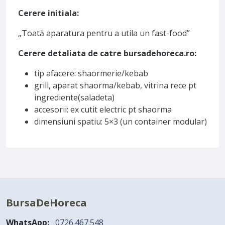
Cerere initiala:
„Toată aparatura pentru a utila un fast-food”
Cerere detaliata de catre bursadehoreca.ro:
tip afacere: shaormerie/kebab
grill, aparat shaorma/kebab, vitrina rece pt
ingrediente(saladeta)
accesorii: ex cutit electric pt shaorma
dimensiuni spatiu: 5×3 (un container modular)
BursaDeHoreca
WhatsApp:
0726.467.548