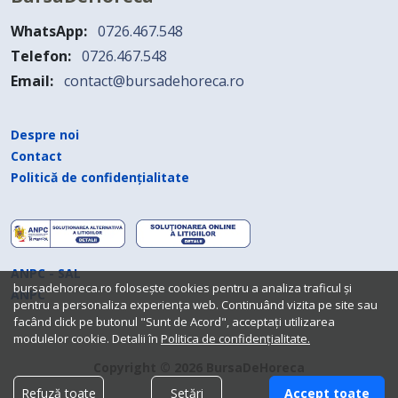
WhatsApp:
0726.467.548
Telefon:
0726.467.548
Email:
contact@bursadehoreca.ro
Despre noi
Contact
Politică de confidențialitate
ANPC - SAL
bursadehoreca.ro folosește cookies pentru a analiza traficul și
ANPC
pentru a personaliza experiența web. Continuând vizita pe site sau
facând click pe butonul "Sunt de Acord", acceptați utilizarea
modulelor cookie. Detalii în
Politica de confidențialitate.
Copyright © 2026 BursaDeHoreca
Refuză toate
Setări
Accept toate