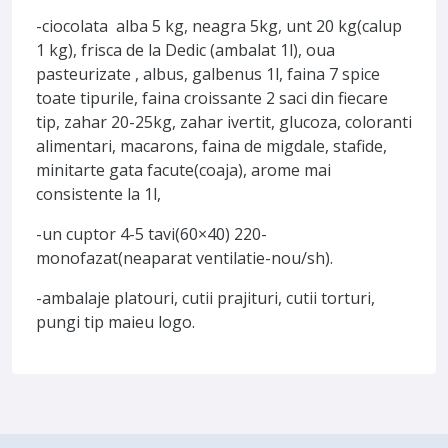
-ciocolata alba 5 kg, neagra 5kg, unt 20 kg(calup
1 kg), frisca de la Dedic (ambalat 1l), oua
pasteurizate , albus, galbenus 1l, faina 7 spice
toate tipurile, faina croissante 2 saci din fiecare
tip, zahar 20-25kg, zahar ivertit, glucoza, coloranti
alimentari, macarons, faina de migdale, stafide,
minitarte gata facute(coaja), arome mai
consistente la 1l,
-un cuptor 4-5 tavi(60×40) 220-
monofazat(neaparat ventilatie-nou/sh).
-ambalaje platouri, cutii prajituri, cutii torturi,
pungi tip maieu logo.