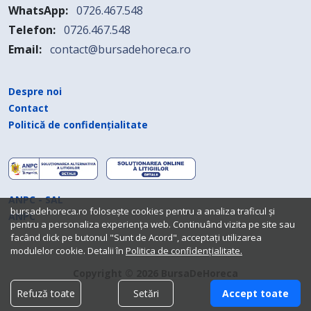
WhatsApp:
0726.467.548
Telefon:
0726.467.548
Email:
contact@bursadehoreca.ro
Despre noi
Contact
Politică de confidențialitate
ANPC - SAL
bursadehoreca.ro folosește cookies pentru a analiza traficul și
ANPC
pentru a personaliza experiența web. Continuând vizita pe site sau
facând click pe butonul "Sunt de Acord", acceptați utilizarea
modulelor cookie. Detalii în
Politica de confidențialitate.
Copyright © 2026 BursaDeHoreca
Refuză toate
Setări
Accept toate