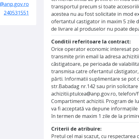
ea@anp.gov.ro
transportul precum si toate accesoriil
240531551
acestea nu au fost solicitate in mod ex
ofertantul castigator in maxim 5 zile d
de livrare al produselor nu poate depas
Conditii referitoare la contract:
Orice operator economic interesat po
transmite prin email la adresa achiziti
câstigatoare, pe perioada de valabili
transmisa catre ofertantul câstigator,
părti. Informatii suplimentare se pot 
str.Babadag nr.142 sau prin solicitare
achizitii.ptulcea@anp.gov.ro, telefon
Compartiment achizitii. Program de luc
va fi acceptată va depune informaţiile
în termen de maxim 1 zile de la primir
Criterii de atribuire:
Pretul cel mai scazut, cu respectarea ce