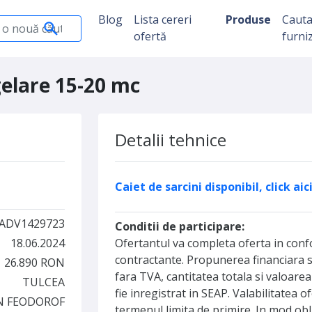
Blog
Lista cereri
Produse
Caut
ofertă
furni
gelare 15-20 mc
Detalii tehnice
Caiet de sarcini disponibil, click ai
ADV1429723
Conditii de participare:
18.06.2024
Ofertantul va completa oferta in confo
contractante. Propunerea financiara s
26.890 RON
fara TVA, cantitatea totala si valoare
TULCEA
fie inregistrat in SEAP. Valabilitatea o
N FEODOROF
termenul limita de primire. In mod obl