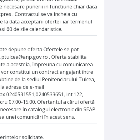
e necesare punerii in functiune chiar daca
pres . Contractul se va incheia cu
e la data acceptarii ofertei. iar termenul
i 60 de zile calendaristice.
ate depune oferta Ofertele se pot
i.ptulcea@anp.gov.ro . Oferta stabilita
tate a acesteia, împreuna cu comunicarea
 vor constitui un contract angajant între
obtine de la sediul Penitenciarului Tulcea,
 la adresa de e-mail
/fax 0240531551,0240533651, int.122,
ru 07.00-15.00. Ofertantul a cărui ofertă
 necesare în catalogul electronic din SEAP
ea unei comunicări în acest sens.
rintelor solicitate.