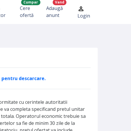
Cumpar
Vand
a
Cere
Adaugă
zor
ofertă
anunt
Login
ci pentru descarcare.
rmitate cu cerintele autoritatii
e va completa specificand pretul unitar
a totala. Operatorul economic trebuie sa
fertelor sa fie de minim 30 zile de la
igatoriu, pretul ofertat va include