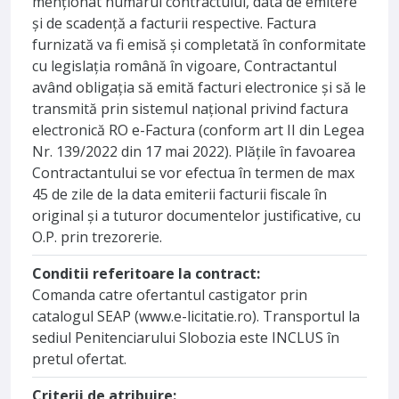
menționat numărul contractului, data de emitere
și de scadență a facturii respective. Factura
furnizată va fi emisă și completată în conformitate
cu legislația română în vigoare, Contractantul
având obligația să emită facturi electronice și să le
transmită prin sistemul național privind factura
electronică RO e-Factura (conform art II din Legea
Nr. 139/2022 din 17 mai 2022). Plățile în favoarea
Contractantului se vor efectua în termen de max
45 de zile de la data emiterii facturii fiscale în
original și a tuturor documentelor justificative, cu
O.P. prin trezorerie.
Conditii referitoare la contract:
Comanda catre ofertantul castigator prin
catalogul SEAP (www.e-licitatie.ro). Transportul la
sediul Penitenciarului Slobozia este INCLUS în
pretul ofertat.
Criterii de atribuire: