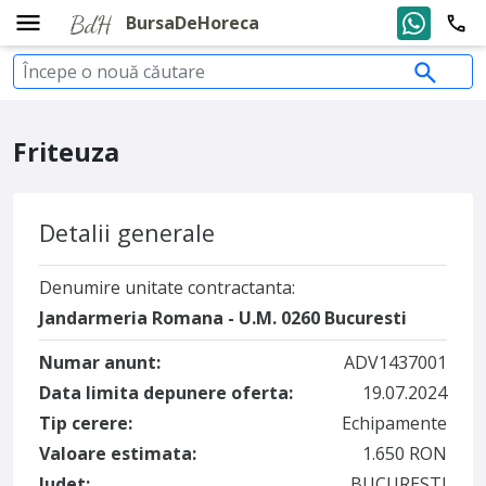
BursaDeHoreca
Friteuza
Detalii generale
Denumire unitate contractanta:
Jandarmeria Romana - U.M. 0260 Bucuresti
Numar anunt:
ADV1437001
Data limita depunere oferta:
19.07.2024
Tip cerere:
Echipamente
Valoare estimata:
1.650 RON
Judet:
BUCURESTI