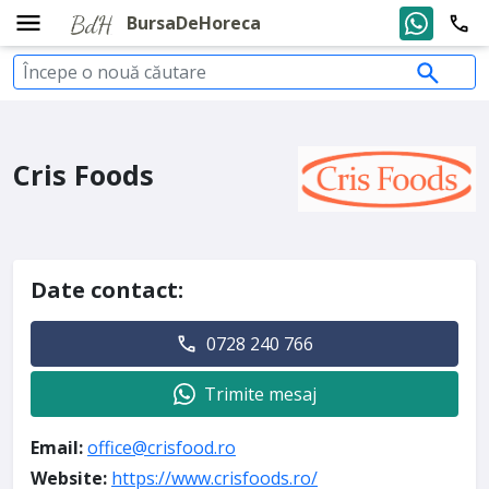
BursaDeHoreca
Cris Foods
Date contact:
0728 240 766
Trimite mesaj
Email:
office@crisfood.ro
Website:
https://www.crisfoods.ro/