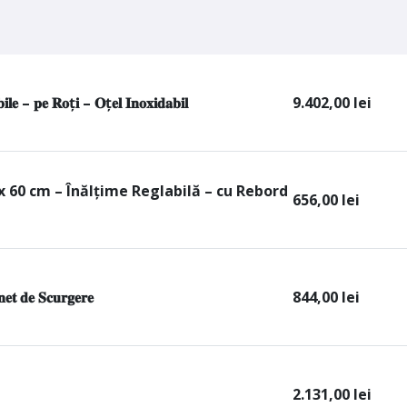
𝐢𝐥𝐞 – 𝐩𝐞 𝐑𝐨ț𝐢 – 𝐎ț𝐞𝐥 𝐈𝐧𝐨𝐱𝐢𝐝𝐚𝐛𝐢𝐥
9.402,00
lei
 x 60 cm – Înălțime Reglabilă – cu Rebord
656,00
lei
𝐭 𝐝𝐞 𝐒𝐜𝐮𝐫𝐠𝐞𝐫𝐞
844,00
lei
2.131,00
lei