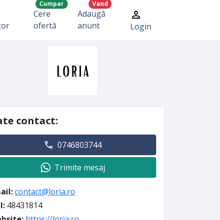
Cumpar
Vand
a
Cere
Adaugă
zor
ofertă
anunt
Login
te contact:
0746803744
Trimite mesaj
ail:
contact@loria.ro
I:
48431814
bsite:
https://loria.ro