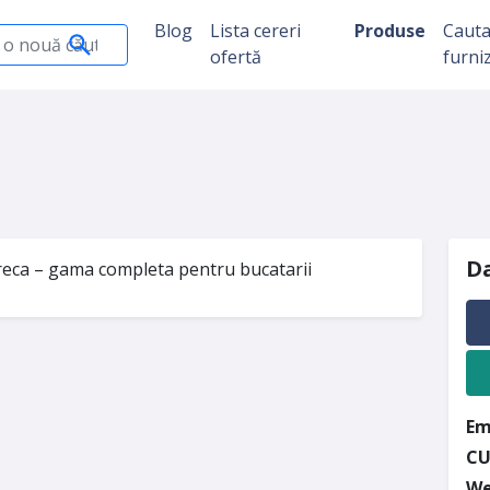
Blog
Lista cereri
Produse
Caut
ofertă
furni
Da
eca – gama completa pentru bucatarii
Em
CU
We