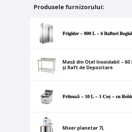
Produsele furnizorului:
𝐅𝐫𝐢𝐠𝐢𝐝𝐞𝐫 – 𝟖𝟎𝟎 𝐋 – 𝟔 𝐑𝐚𝐟𝐭𝐮𝐫𝐢 𝐑𝐞𝐠𝐥𝐚
Masă din Oțel Inoxidabil – 60
și Raft de Depozitare
𝐅𝐫𝐢𝐭𝐞𝐮𝐳ă – 𝟏𝟎 𝐋 – 𝟏 𝐂𝐨ș – 𝐜𝐮 𝐑𝐨𝐛𝐢𝐧
Mixer planetar 7L