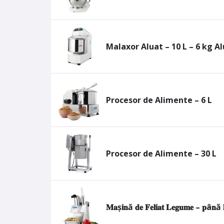
Malaxor Aluat – 10 L – 6 kg A
Procesor de Alimente – 6 L
Procesor de Alimente – 30 L
𝐌𝐚ș𝐢𝐧ă 𝐝𝐞 𝐅𝐞𝐥𝐢𝐚𝐭 𝐋𝐞𝐠𝐮𝐦𝐞 – 𝐩â