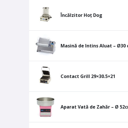
Încălzitor Hoț Dog
Masină de Intins Aluat – Ø30
Contact Grill 29×30.5×21
Aparat Vată de Zahăr – Ø 52c