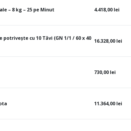
le – 8 kg – 25 pe Minut
4.418,00
lei
 potrivește cu 10 Tăvi (GN 1/1 / 60 x 40
16.328,00
lei
730,00
lei
ota
11.364,00
lei