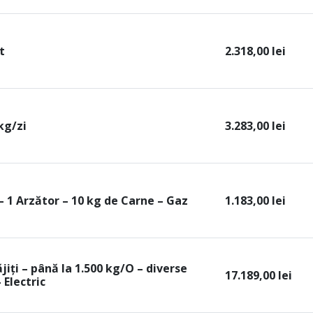
t
2.318,00
lei
kg/zi
3.283,00
lei
– 1 Arzător – 10 kg de Carne – Gaz
1.183,00
lei
ăjiți – până la 1.500 kg/O – diverse
17.189,00
lei
 Electric