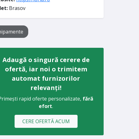
det:
Brasov
hipamente
Adaugă o singură cerere de
ofertă, iar noi o trimitem
automat furnizorilor
relevanți!
Primești rapid oferte personalizate,
fără
efort
.
CERE OFERTĂ ACUM