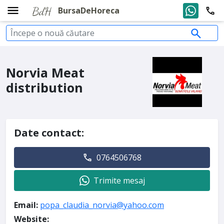
BursaDeHoreca
Norvia Meat
distribution
Date contact:
0764506768
Trimite mesaj
Email:
popa_claudia_norvia@yahoo.com
Website: