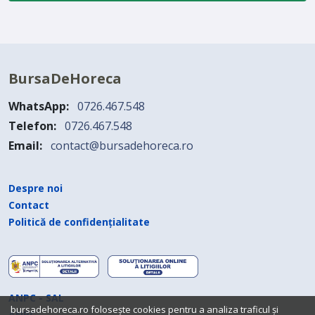
BursaDeHoreca
WhatsApp:
0726.467.548
Telefon:
0726.467.548
Email:
contact@bursadehoreca.ro
Despre noi
Contact
Politică de confidențialitate
ANPC - SAL
bursadehoreca.ro folosește cookies pentru a analiza traficul și
ANPC