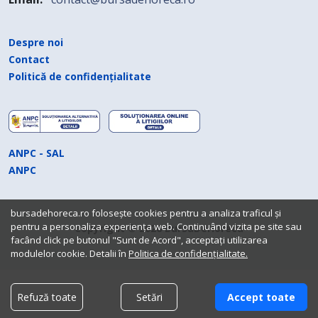
Despre noi
Contact
Politică de confidențialitate
ANPC - SAL
ANPC
bursadehoreca.ro folosește cookies pentru a analiza traficul și
pentru a personaliza experiența web. Continuând vizita pe site sau
Copyright © 2026 BursaDeHoreca
facând click pe butonul "Sunt de Acord", acceptați utilizarea
modulelor cookie. Detalii în
Politica de confidențialitate.
Refuză toate
Setări
Accept toate