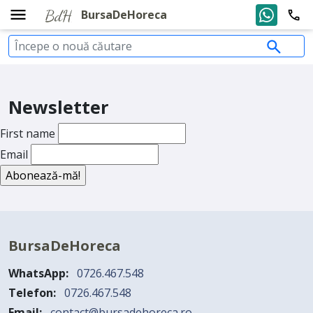
BursaDeHoreca
Newsletter
First name
Email
BursaDeHoreca
WhatsApp:
0726.467.548
Telefon:
0726.467.548
Email:
contact@bursadehoreca.ro