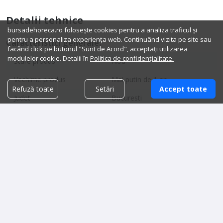
Detalii tehnice
bursadehoreca.ro folosește cookies pentru a analiza traficul și
pentru a personaliza experiența web. Continuând vizita pe site sau
Caracteristici generale:
facând click pe butonul "Sunt de Acord", acceptați utilizarea
modulelor cookie. Detalii în
Politica de confidențialitate.
Stare produs
Nou
Vechime produs
Mai putin de 1 an
Refuză toate
Setări
Accept toate
Judet
Bucuresti
Dimensiuni:
Produse similare