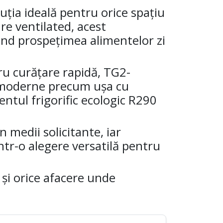
uția ideală pentru orice spațiu
re ventilated, acest
nd prospețimea alimentelor zi
tru curățare rapidă, TG2-
i moderne precum ușa cu
entul frigorific ecologic R290
 medii solicitante, iar
 într-o alegere versatilă pentru
 și orice afacere unde