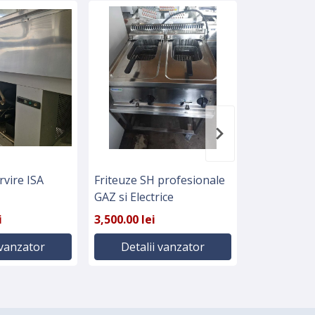
rvire ISA
Friteuze SH profesionale
Chiuveta in
GAZ si Electrice
inclusa
i
3,500.00 lei
1,500.00 lei
 vanzator
Detalii vanzator
Detali