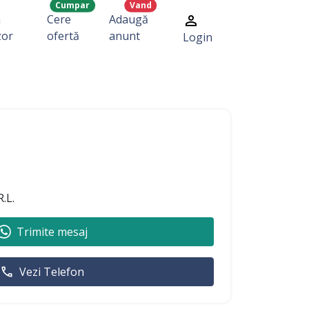
Cumpar
Vand
a
Cere
Adaugă
zor
ofertă
anunt
Login
.L.
Trimite mesaj
Vezi Telefon