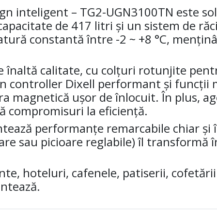
sign inteligent – TG2-UGN3100TN este sol
pacitate de 417 litri și un sistem de răci
ură constantă între -2 ~ +8 °C, menținâ
 înaltă calitate, cu colțuri rotunjite pen
 controller Dixell performant și funcți
a magnetică ușor de înlocuit. În plus, ag
ră compromisuri la eficiență.
tează performanțe remarcabile chiar și în
rtare sau picioare reglabile) îl transformă
, hoteluri, cafenele, patiserii, cofetării
ontează.