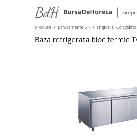
BursaDeHoreca
Produse
/
Echipamente SH
/
Frigidere, Congelatoa
Baza refrigerata bloc termi