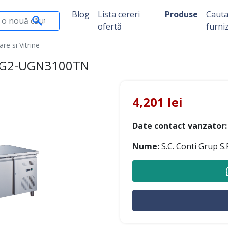
Blog
Lista cereri
Produse
Caut
ofertă
furni
re si Vitrine
c-TG2-UGN3100TN
4,201 lei
Date contact vanzator:
Nume:
S.C. Conti Grup S.R