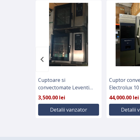
Cuptoare si
Cuptor conv
convectomate Leventi
Electrolux 10 
Olanda
2019
3,500.00 lei
44,000.00 lei
Detalii vanzator
Detalii 