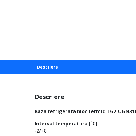
Descriere
Descriere
Baza refrigerata bloc termic-TG2-UGN3
Interval temperatura [˚C]
-2/+8