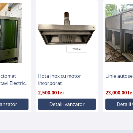
ectomat
Hota inox cu motor
Linie autose
tavi Electric
incorporat
2,500.00 lei
23,000.00 le
vanzator
Detalii vanzator
Detalii