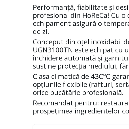
Performanță, fiabilitate și de
profesional din HoReCa! Cu o ca
echipament asigură o temperat
de zi.
Conceput din oțel inoxidabil de
UGN3100TN este echipat cu un
închidere automată și garnitur
susține protecția mediului, fă
Clasa climatică de 43C°C garan
opțiunile flexibile (rafturi, se
orice bucătărie profesională.
Recomandat pentru: restaurante
prospețimea ingredientelor c