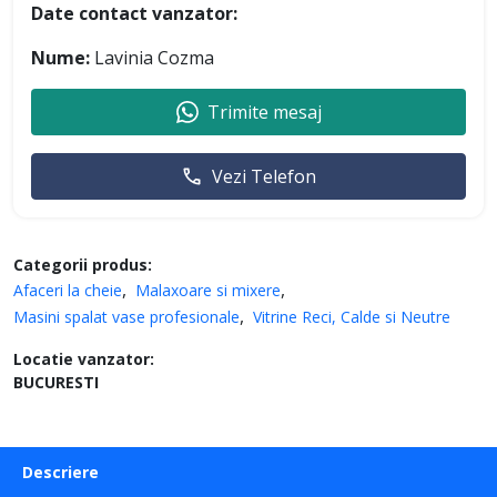
Date contact vanzator:
Nume:
Lavinia Cozma
Trimite mesaj
Vezi Telefon
Categorii produs:
Afaceri la cheie
Malaxoare si mixere
Masini spalat vase profesionale
Vitrine Reci, Calde si Neutre
Locatie vanzator:
BUCURESTI
Descriere