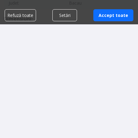
Judet
Bacau
Refuză toate
Setări
Accept toate
Dimensiuni:
Produse similare
Mixer planetar 30 litri, 3
Malaxor si divizor aluat
viteze