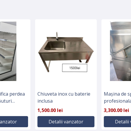
rifica perdea
Chiuveta inox cu baterie
Mașina de s
ăuturi
inclusa
profesional
e
1,500.00 lei
3,300.00 lei
vanzator
Detalii vanzator
Detalii