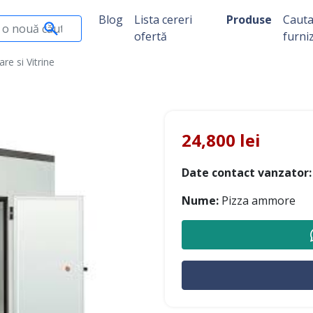
Blog
Lista cereri
Produse
Caut
ofertă
furni
re si Vitrine
24,800 lei
Date contact vanzator:
Nume:
Pizza ammore