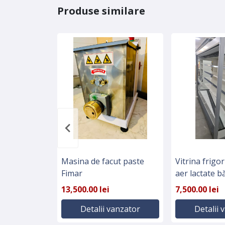
Produse similare
Masina de facut paste
Vitrina frigo
Fimar
aer lactate b
legume fruct
13,500.00 lei
7,500.00 lei
Detalii vanzator
Detalii 