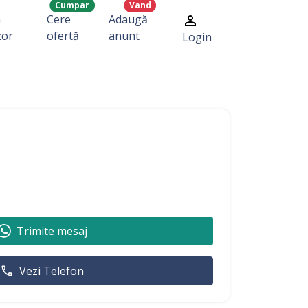
Cumpar
Vand
a
Cere
Adaugă
zor
ofertă
anunt
Login
Trimite mesaj
Vezi Telefon