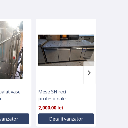
palat vase
Mese SH reci
Seturi vese
a
profesionale
carafa, tavi
2,000.00 lei
50.00 lei
 vanzator
Detalii vanzator
Detali