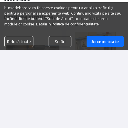
bursadehoreca.ro folosește cookies pentru a analiza traficul și
pentru a personaliza experiența web. Continuând vizita pe site sau
Produse similare
facând click pe butonul "Sunt de Acord", acceptați utilizarea
modulelor cookie. Detalii în
Politica de confidențialitate.
Refuză toate
Setări
Accept toate
Mese SH reci profesionale
Masina de facut paste Fimar
2,000.00 lei
13,500.00 lei
Detalii vanzator
Detalii vanzator