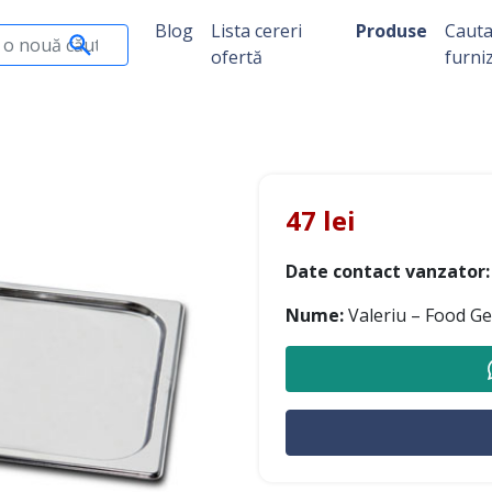
Blog
Lista cereri
Produse
Caut
ofertă
furni
47 lei
Date contact vanzator:
Nume:
Valeriu – Food G