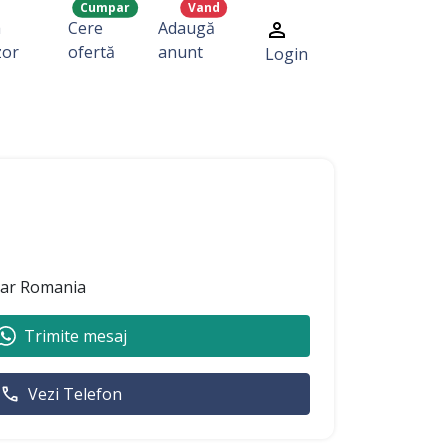
Cumpar
Vand
a
Cere
Adaugă
zor
ofertă
anunt
Login
ear Romania
Trimite mesaj
Vezi Telefon