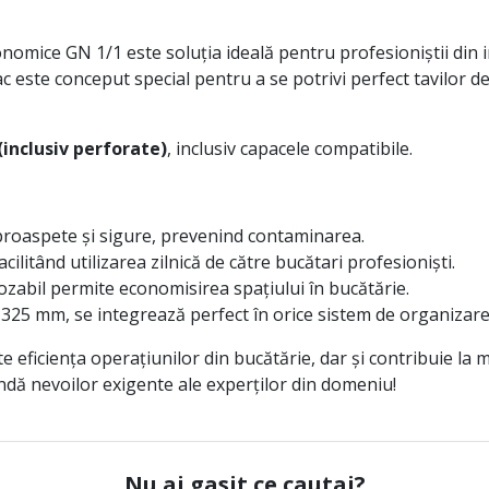
ronomice GN 1/1 este soluția ideală pentru profesioniștii din
ac este conceput special pentru a se potrivi perfect tavilor
inclusiv perforate)
, inclusiv capacele compatibile.
roaspete și sigure, prevenind contaminarea.
ilitând utilizarea zilnică de către bucătari profesioniști.
abil permite economisirea spațiului în bucătărie.
25 mm, se integrează perfect în orice sistem de organizare
 eficiența operațiunilor din bucătărie, dar și contribuie la 
ndă nevoilor exigente ale experților din domeniu!
Nu ai gasit ce cautai?