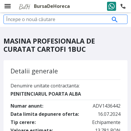
BursaDeHoreca
MASINA PROFESIONALA DE
CURATAT CARTOFI 1BUC
Detalii generale
Denumire unitate contractanta:
PENITENCIARUL POARTA ALBA
Numar anunt:
ADV1436442
Data limita depunere oferta:
16.07.2024
Tip cerere:
Echipamente
Valoare estimata:
13.781 RON