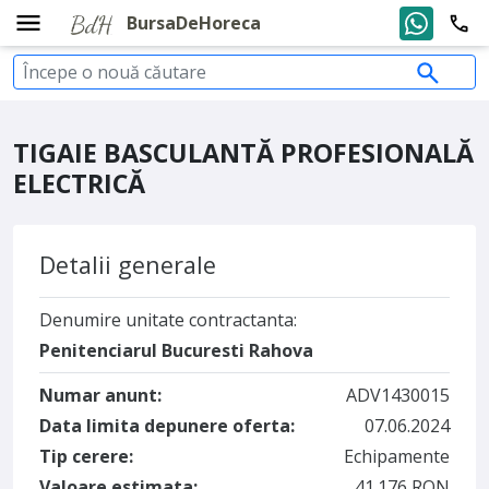
BursaDeHoreca
TIGAIE BASCULANTĂ PROFESIONALĂ
ELECTRICĂ
Detalii generale
Denumire unitate contractanta:
Penitenciarul Bucuresti Rahova
Numar anunt:
ADV1430015
Data limita depunere oferta:
07.06.2024
Tip cerere:
Echipamente
Valoare estimata:
41.176 RON