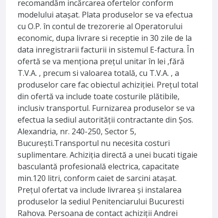
recomandăm incărcarea ofertelor conform
modelului atașat. Plata produselor se va efectua
cu O.P. în contul de trezorerie al Operatorului
economic, dupa livrare si receptie in 30 zile de la
data inregistrarii facturii in sistemul E-factura. În
ofertă se va menționa prețul unitar în lei ,fără
T.V.A. , precum si valoarea totală, cu T.V.A. , a
produselor care fac obiectul achiziției. Prețul total
din ofertă va include toate costurile plătibile,
inclusiv transportul. Furnizarea produselor se va
efectua la sediul autorității contractante din Șos.
Alexandria, nr. 240-250, Sector 5,
București.Transportul nu necesita costuri
suplimentare. Achiziția directă a unei bucati tigaie
basculantă profesională electrica, capacitate
min.120 litri, conform caiet de sarcini atașat.
Prețul ofertat va include livrarea și instalarea
produselor la sediul Penitenciarului Bucuresti
Rahova. Persoana de contact achiziții Andrei