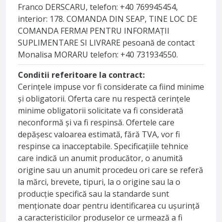
Franco DERSCARU, telefon: +40 769945454,
interior: 178. COMANDA DIN SEAP, TINE LOC DE
COMANDA FERMA! PENTRU INFORMAȚII
SUPLIMENTARE SI LIVRARE pesoană de contact
Monalisa MORARU telefon: +40 731934550.
Conditii referitoare la contract:
Cerinţele impuse vor fi considerate ca fiind minime
şi obligatorii. Oferta care nu respectă cerințele
minime obligatorii solicitate va fi considerată
neconformă şi va fi respinsă. Ofertele care
depășesc valoarea estimată, fără TVA, vor fi
respinse ca inacceptabile. Specificațiile tehnice
care indică un anumit producător, o anumită
origine sau un anumit procedeu ori care se referă
la mărci, brevete, tipuri, la o origine sau la o
producție specifică sau la standarde sunt
menționate doar pentru identificarea cu ușurință
a caracteristicilor produselor ce urmează a fi