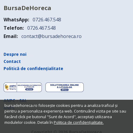
BursaDeHoreca
WhatsApp:
0726.467.548
Telefon:
0726.467.548
Email:
contact@bursadehoreca.ro
Despre noi
Contact
Politică de confidențialitate
ANPC - SAL
bursadehoreca.ro folosește cookies pentru a analiza traficul și
ANPC
pentru a personaliza experiența web. Continuând vizita pe site sau
facând click pe butonul "Sunt de Acord", acceptați utilizarea
modulelor cookie. Detalii în
Politica de confidențialitate.
Copyright © 2026 BursaDeHoreca