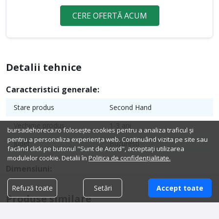
CERE OFERTĂ ACUM
Detalii tehnice
Caracteristici generale:
Stare produs
Second Hand
Vechime produs
1-3 ani
bursadehoreca.ro folosește cookies pentru a analiza traficul și
pentru a personaliza experiența web. Continuând vizita pe site sau
Judet
Bucuresti
facând click pe butonul "Sunt de Acord", acceptați utilizarea
modulelor cookie. Detalii în
Politica de confidențialitate.
Dimensiuni:
Refuză toate
Setări
Accept toate
Produse similare