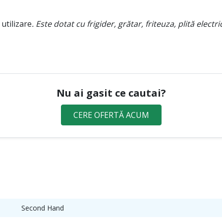
 utilizare
. Este dotat cu frigider, grătar, friteuza, plită elect
Nu ai gasit ce cautai?
CERE OFERTĂ ACUM
Second Hand