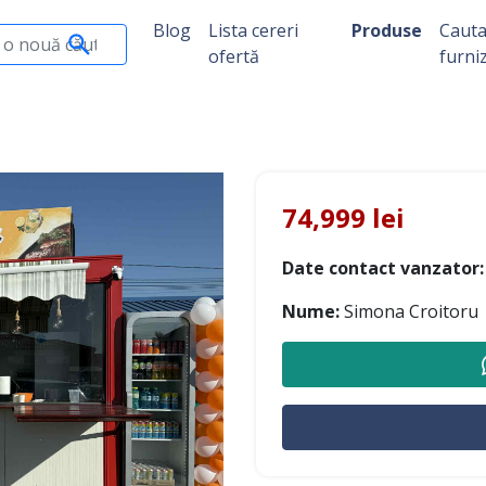
Blog
Lista cereri
Produse
Caut
ofertă
furni
74,999 lei
Date contact vanzator:
Nume:
Simona Croitoru