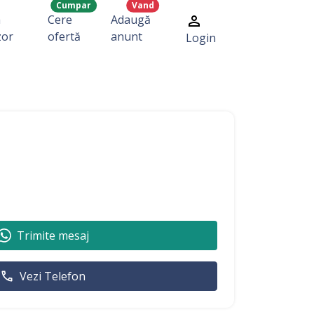
Cumpar
Vand
a
Cere
Adaugă
zor
ofertă
anunt
Login
Trimite mesaj
Vezi Telefon