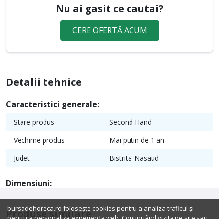
Nu ai gasit ce cautai?
CERE OFERTĂ ACUM
Detalii tehnice
Caracteristici generale:
Stare produs
Second Hand
Vechime produs
Mai putin de 1 an
Judet
Bistrita-Nasaud
Dimensiuni:
bursadehoreca.ro folosește cookies pentru a analiza traficul și
Produse similare
pentru a personaliza experiența web. Continuând vizita pe site sau