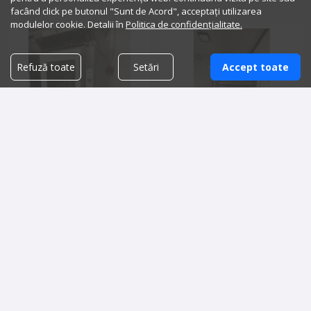
facând click pe butonul "Sunt de Acord", acceptați utilizarea
modulelor cookie. Detalii în
Politica de confidențialitate.
Refuză toate
Setări
Accept toate
Pachet patiserie refurbished:
Vand linie productie si livrare
Cuptor patiserie MEC 10 tăvi,
pizza/paste
Dospitor 10 tăvi, Hota
20,000.00 lei
30,000.00 lei
Detalii vanzator
Detalii vanzator