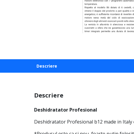
Descriere
Descriere
Deshidratator Profesional
Deshidratator Profesional b12 made in Italy d
*Produsul este ca si nou, foarte putin folosit