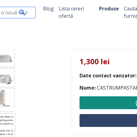
Blog
Lista cereri
Produse
Caut
ofertă
furni
1,300 lei
Date contact vanzator:
Nume:
CASTRUMPASTABA