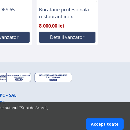
 DKS 65
Bucatarie profesionala
Mașina de s
restaurant inox
profesiona
8,000.00 lei
3,300.00 lei
 vanzator
Detalii vanzator
Detali
PC - SAL
PC
 pe butonul "Sunt de Acord",
Accept toate