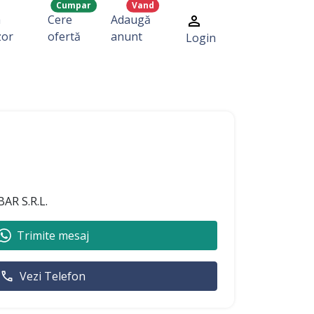
Cumpar
Vand
a
Cere
Adaugă
zor
ofertă
anunt
Login
R S.R.L.
Trimite mesaj
Vezi Telefon