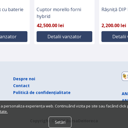
 cu baterie
Cuptor morello forni
Râșniță DIP
hybrid
42,500.00 lei
2,200.00 lei
vanzator
Detalii vanzator
Detalii
Despre noi
Contact
Politică de confidențialitate
AN
AN
 a personaliza experiența web. Continuând vizita pe site sau facând click
tate.
Copyright © 2026 BursaDeHoreca
Setări