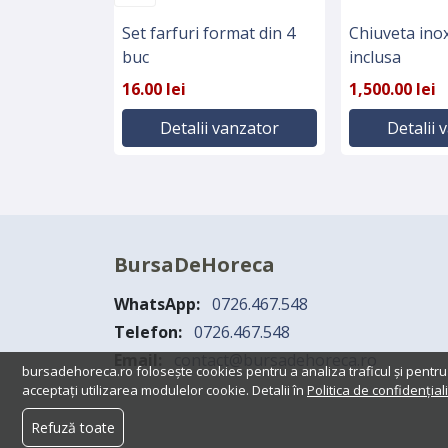
Set farfuri format din 4
Chiuveta inox
buc
inclusa
16.00 lei
1,500.00 lei
Detalii vanzator
Detalii 
BursaDeHoreca
WhatsApp:
0726.467.548
Telefon:
0726.467.548
Email:
contact@bursadehoreca.ro
bursadehoreca.ro folosește cookies pentru a analiza traficul și pentru
acceptați utilizarea modulelor cookie. Detalii în
Politica de confidențiali
Refuză toate