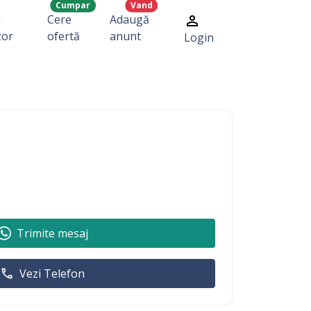
Cumpar
Vand
a
Cere
Adaugă
zor
ofertă
anunt
Login
Trimite mesaj
Vezi Telefon