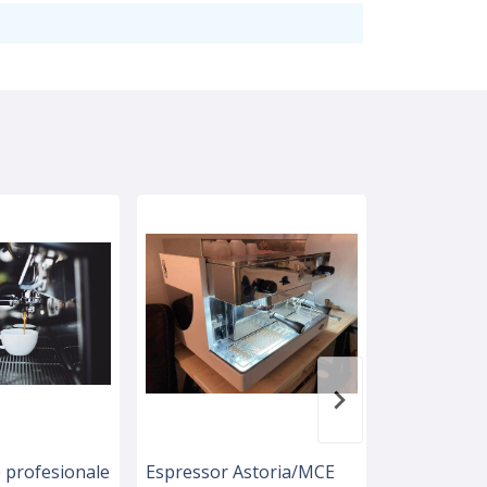
 profesionale
Espressor Astoria/MCE
Friteuze SH