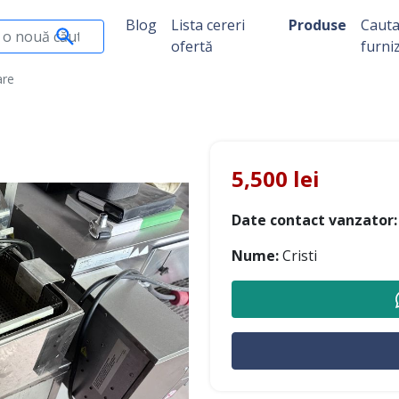
Blog
Lista cereri
Produse
Caut
ofertă
furni
are
5,500 lei
Date contact vanzator:
Nume:
Cristi