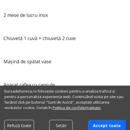
2 mese de lucru inox
Chiuvetă 1 cuvă + chiuvetă 2 cuve
Mașină de spălat vase
Aparat cafea cu capsule
bursadehoreca.ro folosește cookies pentru a analiza traficul și
pentru a personaliza experiența web. Continuând vizita pe site sau
facând click pe butonul "Sunt de Acord", acceptați utilizarea
Cuptor microunde
modulelor cookie. Detalii în
Politica de confidențialitate.
Refuză toate
Setări
Accept toate