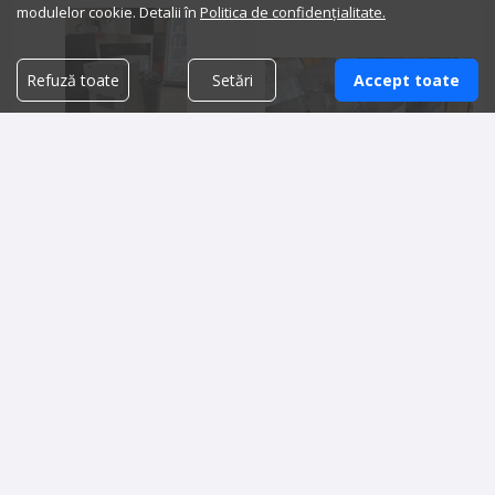
modulelor cookie. Detalii în
Politica de confidențialitate.
Refuză toate
Setări
Accept toate
Malaxor
Malaxor si divizor aluat
3,500.00 lei
20,000.00 lei
Detalii vanzator
Detalii vanzator