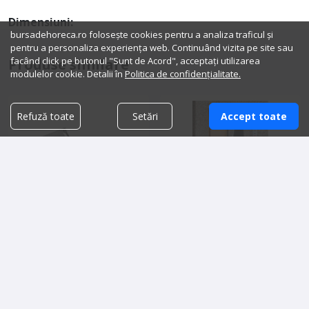
Dimensiuni:
bursadehoreca.ro folosește cookies pentru a analiza traficul și
pentru a personaliza experiența web. Continuând vizita pe site sau
facând click pe butonul "Sunt de Acord", acceptați utilizarea
Produse similare
modulelor cookie. Detalii în
Politica de confidențialitate.
Refuză toate
Setări
Accept toate
Feliator mezeluri
Cutite de vanzare
profesional, carne,
branzeturi, lama 250 mm
1,899.00 lei
250.00 lei