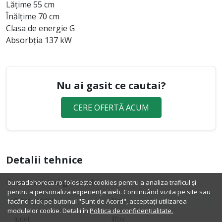
Lățime 55 cm
Înălțime 70 cm
Clasa de energie G
Absorbția 137 kW
Nu ai gasit ce cautai?
CERE OFERTĂ ACUM
Detalii tehnice
Caracteristici generale:
bursadehoreca.ro folosește cookies pentru a analiza traficul și
pentru a personaliza experiența web. Continuând vizita pe site sau
Stare produs
Nou
facând click pe butonul "Sunt de Acord", acceptați utilizarea
modulelor cookie. Detalii în
Politica de confidențialitate.
Judet
Ilfov