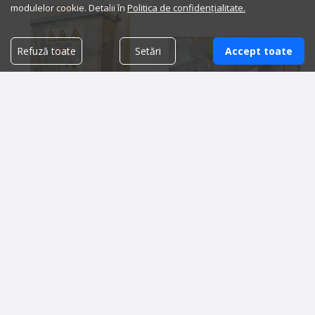
modulelor cookie. Detalii în
Politica de confidențialitate.
Refuză toate
Setări
Accept toate
Masina de facut paste Fimar
Malaxor si divizor aluat
13,500.00 lei
20,000.00 lei
Detalii vanzator
Detalii vanzator