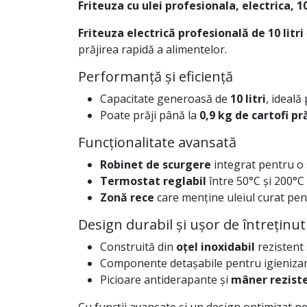
Friteuza cu ulei profesionala, electrica, 10 
Friteuza electrică profesională de 10 litri
prăjirea rapidă a alimentelor.
Performanță și eficiență
Capacitate generoasă de
10 litri
, ideal
Poate prăji până la
0,9 kg de cartofi pră
Funcționalitate avansată
Robinet de scurgere
integrat pentru o s
Termostat reglabil
între 50°C și 200°C 
Zonă rece
care menține uleiul curat pen
Design durabil și ușor de întreținut
Construită din
oțel inoxidabil
rezistent 
Componente detașabile pentru igienizar
Picioare antiderapante și
mâner reziste