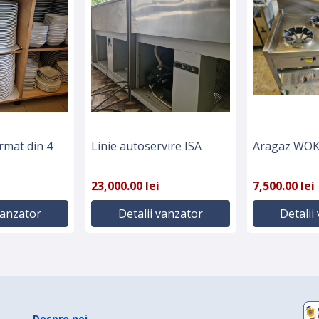
ormat din 4
Linie autoservire ISA
Aragaz WOK 
23,000.00 lei
7,500.00 lei
vanzator
Detalii vanzator
Detalii
Despre noi