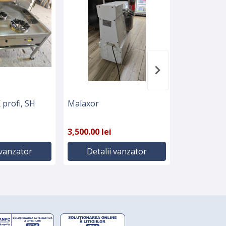
profi, SH
Malaxor
Frigider pr
3,500.00 lei
4,000.00 lei
 vanzator
Detalii vanzator
Detali