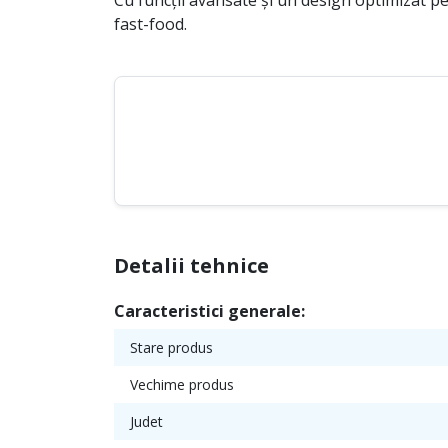
Cu funcții avansate și un design optimizat p
fast-food.
Detalii tehnice
Caracteristici generale:
Stare produs
Vechime produs
Judet