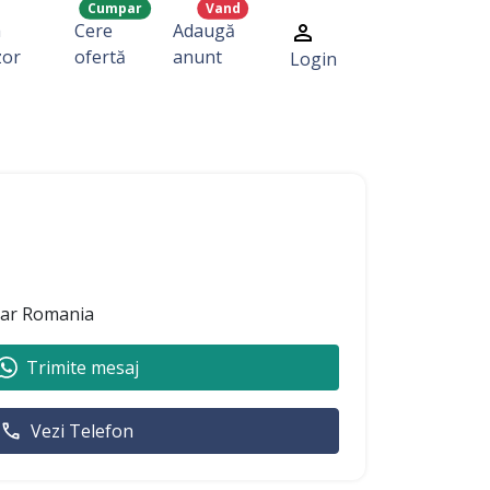
Cumpar
Vand
a
Cere
Adaugă
zor
ofertă
anunt
Login
ear Romania
Trimite mesaj
Vezi Telefon