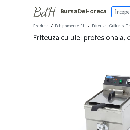
BursaDeHoreca
Produse
/
Echipamente SH
/
Friteuze, Grilluri si 
Friteuza cu ulei profesionala, el