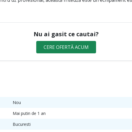
entru uz profesional, această friteuză este un echipament es
Nu ai gasit ce cautai?
CERE OFERTĂ ACUM
Nou
Mai putin de 1 an
Bucuresti