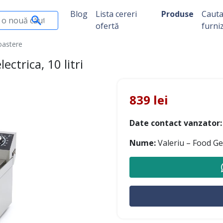
Blog
Lista cereri
Produse
Caut
ofertă
furni
Toastere
ectrica, 10 litri
839 lei
Date contact vanzator:
Nume:
Valeriu – Food G