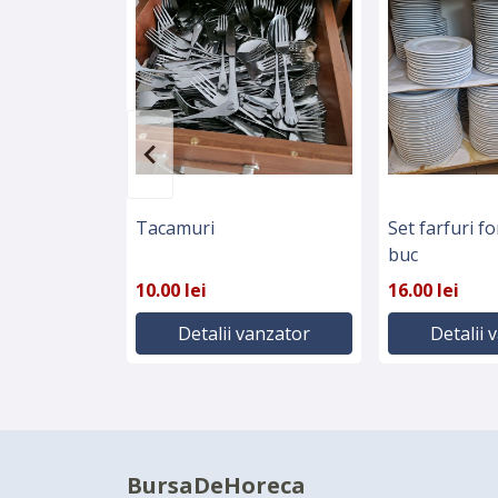
Tacamuri
Set farfuri f
buc
10.00 lei
16.00 lei
Detalii vanzator
Detalii 
BursaDeHoreca