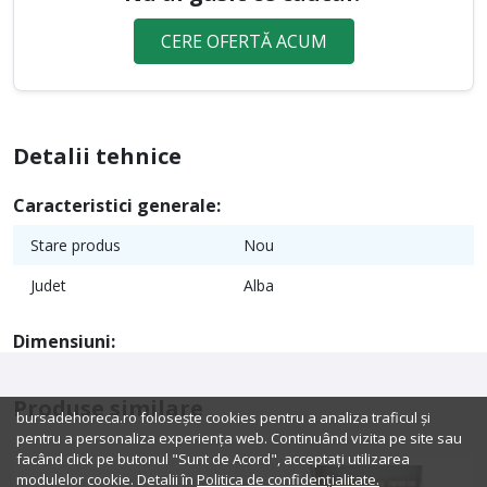
CERE OFERTĂ ACUM
Detalii tehnice
Caracteristici generale:
Stare produs
Nou
Judet
Alba
Dimensiuni:
Produse similare
bursadehoreca.ro folosește cookies pentru a analiza traficul și
pentru a personaliza experiența web. Continuând vizita pe site sau
facând click pe butonul "Sunt de Acord", acceptați utilizarea
modulelor cookie. Detalii în
Politica de confidențialitate.