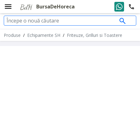
BursaDeHoreca
Produse
/
Echipamente SH
/
Friteuze, Grilluri si Toastere