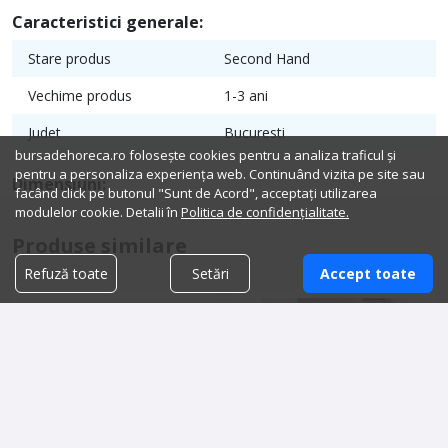
Caracteristici generale:
Stare produs
Second Hand
Vechime produs
1-3 ani
Judet
Bucuresti
bursadehoreca.ro folosește cookies pentru a analiza traficul și
pentru a personaliza experiența web. Continuând vizita pe site sau
Dimensiuni:
facând click pe butonul "Sunt de Acord", acceptați utilizarea
modulelor cookie. Detalii în
Politica de confidențialitate.
Produse similare
Refuză toate
Setări
Accept toate