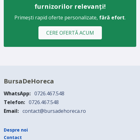
furnizorilor relevanți!
Primești rapid oferte personalizate,
fără efort
.
CERE OFERTĂ ACUM
BursaDeHoreca
WhatsApp:
0726.467.548
Telefon:
0726.467.548
Email:
contact@bursadehoreca.ro
Despre noi
Contact