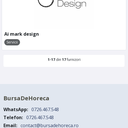
Ai mark design
Servicii
1-17
din
17
furnizori
BursaDeHoreca
WhatsApp:
0726.467.548
Telefon:
0726.467.548
Email:
contact@bursadehoreca.ro