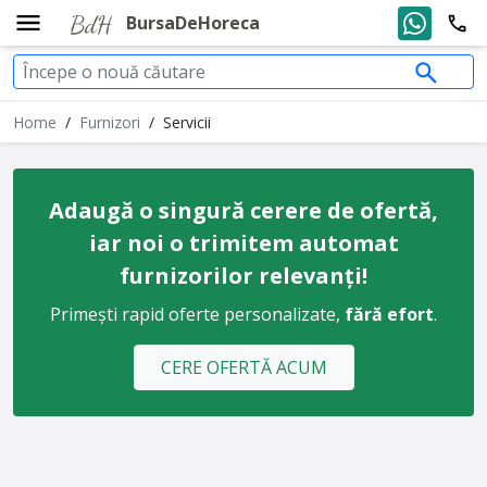
BursaDeHoreca
Home
/
Furnizori
/
Servicii
Adaugă o singură cerere de ofertă,
iar noi o trimitem automat
furnizorilor relevanți!
Primești rapid oferte personalizate,
fără efort
.
CERE OFERTĂ ACUM