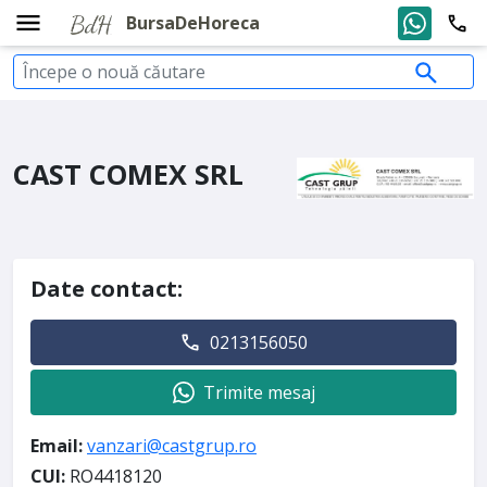
BursaDeHoreca
CAST COMEX SRL
Date contact:
0213156050
Trimite mesaj
Email:
vanzari@castgrup.ro
CUI:
RO4418120