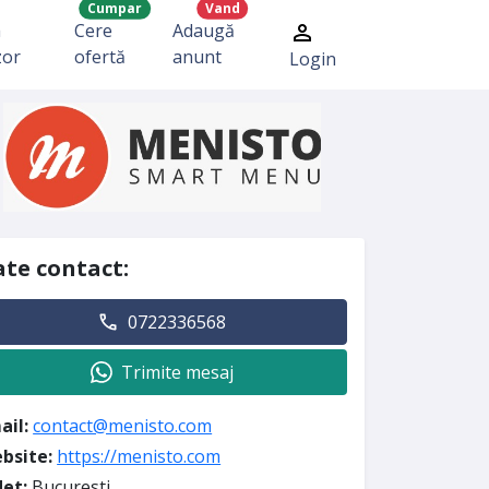
Cumpar
Vand
a
Cere
Adaugă
zor
ofertă
anunt
Login
te contact:
0722336568
Trimite mesaj
ail:
contact@menisto.com
bsite:
https://menisto.com
det:
Bucuresti