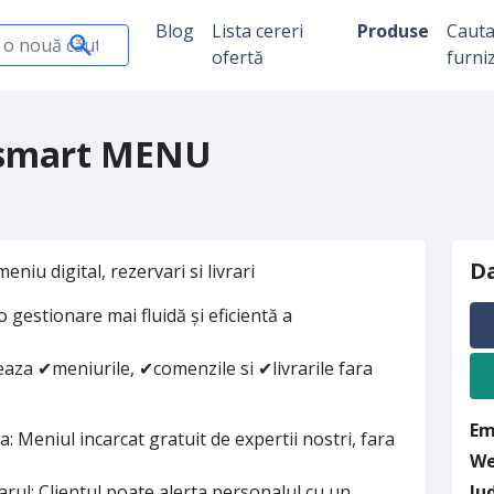
Blog
Lista cereri
Produse
Caut
ofertă
furni
 smart MENU
Da
eniu digital, rezervari si livrari
gestionare mai fluidă și eficientă a
aza ✔meniurile, ✔comenzile si ✔livrarile fara
Em
a: Meniul incarcat gratuit de expertii nostri, fara
We
rul: Clientul poate alerta personalul cu un
Ju