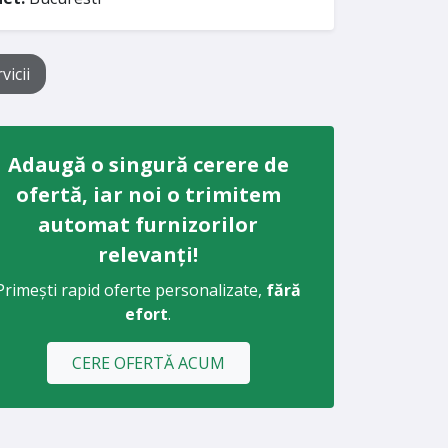
vicii
Adaugă o singură cerere de
ofertă, iar noi o trimitem
automat furnizorilor
relevanți!
Primești rapid oferte personalizate,
fără
efort
.
CERE OFERTĂ ACUM