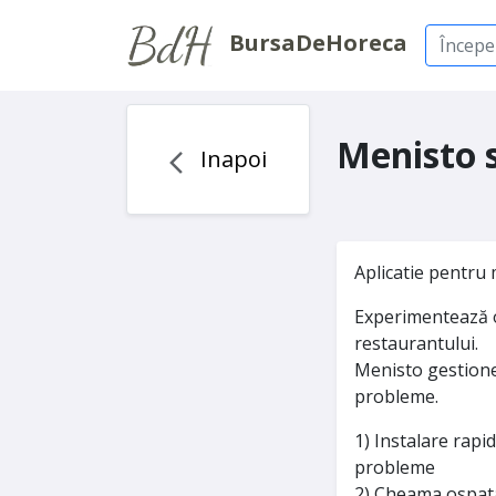
BursaDeHoreca
Menisto
Inapoi
Aplicatie pentru m
Experimentează o 
restaurantului.
Menisto gestione
probleme.
1) Instalare rapid
probleme
2) Cheama ospata