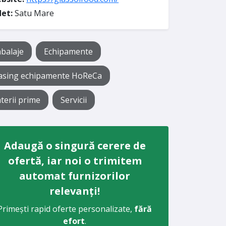
det:
Satu Mare
balaje
Echipamente
asing echipamente HoReCa
terii prime
Servicii
Adaugă o singură cerere de
ofertă, iar noi o trimitem
automat furnizorilor
relevanți!
Primești rapid oferte personalizate,
fără
efort
.