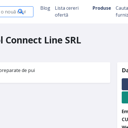
Blog
Lista cereri
Produse
Caut
ofertă
furni
l Connect Line SRL
Da
preparate de pui
Em
CU
We