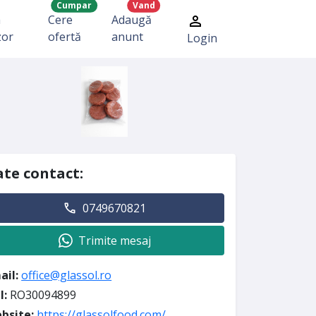
Cumpar
Vand
a
Cere
Adaugă
zor
ofertă
anunt
Login
te contact:
0749670821
Trimite mesaj
ail:
office@glassol.ro
I:
RO30094899
bsite:
https://glassolfood.com/