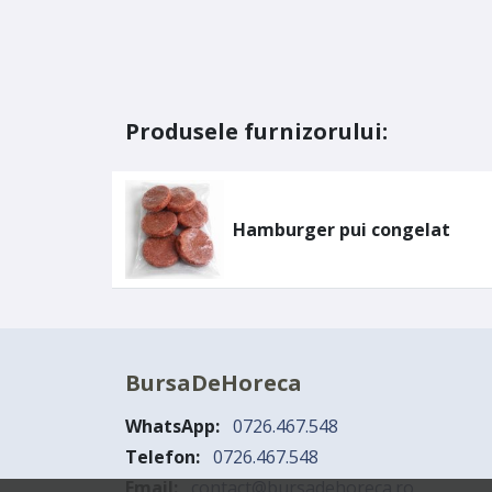
Produsele furnizorului:
Hamburger pui congelat
BursaDeHoreca
WhatsApp:
0726.467.548
Telefon:
0726.467.548
Email:
contact@bursadehoreca.ro