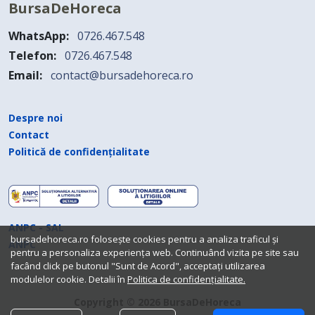
BursaDeHoreca
WhatsApp:
0726.467.548
Telefon:
0726.467.548
Email:
contact@bursadehoreca.ro
Despre noi
Contact
Politică de confidențialitate
ANPC - SAL
bursadehoreca.ro folosește cookies pentru a analiza traficul și
ANPC
pentru a personaliza experiența web. Continuând vizita pe site sau
facând click pe butonul "Sunt de Acord", acceptați utilizarea
modulelor cookie. Detalii în
Politica de confidențialitate.
Copyright © 2026 BursaDeHoreca