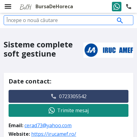
BursaDeHoreca
Sisteme complete
soft gestiune
Date contact:
0723305542
Trimite mesaj
Email:
cerad73@yahoo.com
Website:
https://irucamef.ro/