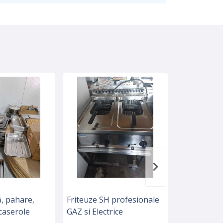
ă, pahare,
Friteuze SH profesionale
Masini SH d
 caserole
GAZ si Electrice
profesiona