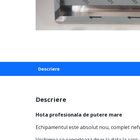
Descriere
Descriere
Hota profesionala de putere mare
Echipamentul este absolut nou, complet nefo
Vechimea se raporteaza doar la data la care 