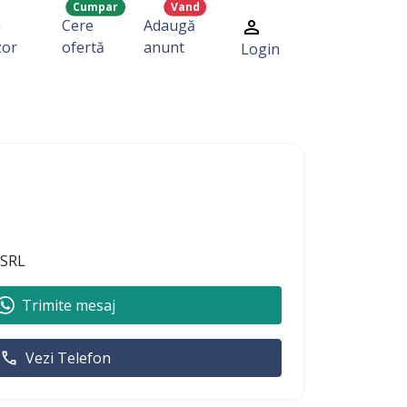
Cumpar
Vand
a
Cere
Adaugă
zor
ofertă
anunt
Login
.SRL
Trimite mesaj
Vezi Telefon