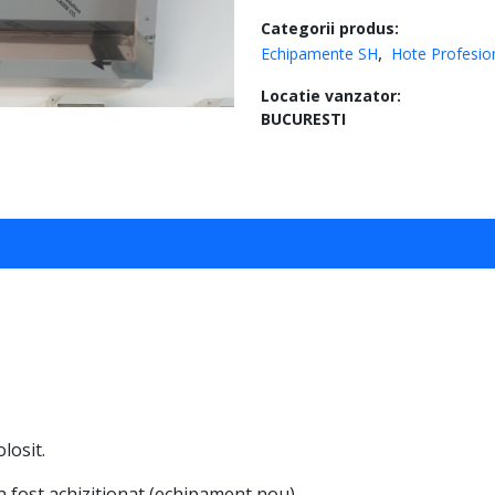
Categorii produs:
Echipamente SH
Hote Profesio
Locatie vanzator:
BUCURESTI
losit.
a fost achizitionat (echipament nou).