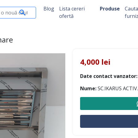
Blog
Lista cereri
Produse
Caut
ofertă
furni
mare
4,000 lei
Date contact vanzator:
Nume:
SC.IKARUS ACTIV