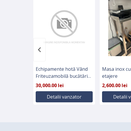
Echipamente hotă Vând
Masa inox cu 
Friteuzamobilă bucătărie
etajere
cu chiuvete electrică
30,000.00 lei
2,600.00 lei
Horeca aparate shaorma
Detalii vanzator
Detalii 
electrice