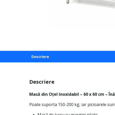
Descriere
Descriere
Masă din Oțel Inoxidabil – 60 x 60 cm – În
Poate suporta 150-200 kg, iar picioarele sunt 
Masă de lucru cu margini pliate