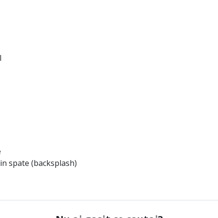
l
e
in spate (backsplash)