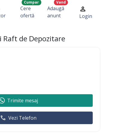
Cumpar
Vand
a
Cere
Adaugă
zor
ofertă
anunt
Login
și Raft de Depozitare
Trimite mesaj
Vezi Telefon