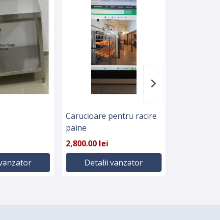
Carucioare pentru racire
Masa inox, 
paine
900mm, rebo
2,800.00 lei
929.00 lei
 vanzator
Detalii vanzator
Detali