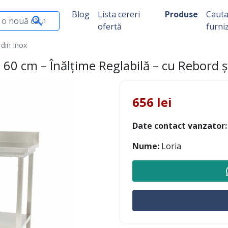
Blog
Lista cereri
Produse
Caut
ofertă
furni
 din Inox
x 60 cm – Înălțime Reglabilă – cu Rebord 
656 lei
Date contact vanzator:
Nume:
Loria