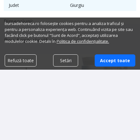
Judet
Giurgiu
Dimensiuni:
bursadehoreca.ro folosește cookies pentru a analiza traficul și
pentru a personaliza experiența web. Continuând vizita pe site sau
facând click pe butonul "Sunt de Acord", acceptați utilizarea
Produse similare
modulelor cookie. Detalii în
Politica de confidențialitate.
Refuză toate
Setări
Accept toate
Chiuveta inox cu baterie
Mașina de spalat vase
inclusa
profesionala