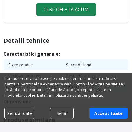
CERE OFERTĂ ACUM
Detalii tehnice
Caracteristici generale:
Stare produs
Second Hand
Vechime produs
Peste 10 ani
bursadehoreca.ro folosește cookies pentru a analiza traficul și
pentru a personaliza experiența web. Continuând vizita pe site sau
Judet
Giurgiu
facând click pe butonul "Sunt de Acord", acceptați utilizarea
modulelor cookie. Detalii în
Politica de confidențialitate.
Dimensiuni:
Refuză toate
Setări
Accept toate
Produse similare