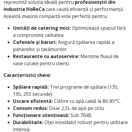
reprezintă soluția ideală pentru
profesioniștii din
industria HoReCa
care caută eficiență și performanță.
Această mașină compactă este perfectă pentru:
Unități de catering mici:
Optimizează spațiul fără
a compromite calitatea.
Cafenele și baruri:
Asigură spălarea rapidă a
paharelor și tacâmurilor.
Restaurante cu autoservire:
Menține fluxul de
vase curate pentru clienți.
Caracteristici cheie:
Spălare rapidă:
Trei programe de spălare (135,
195, 255 secunde).
Uscare eficientă:
Clătire cu apă caldă la 80-85°C.
Consum redus:
Doar 2,5L de apă pe ciclu.
Funcționare silențioasă:
Sub 70dB.
Durabilitate:
Oțel inoxidabil robust pentru utilizare
intensă.