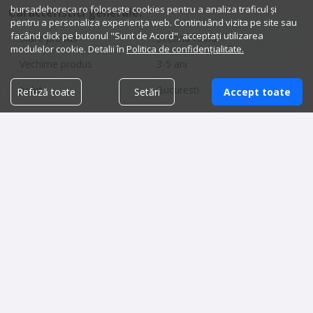
bursadehoreca.ro folosește cookies pentru a analiza traficul și
Caracteristici generale:
pentru a personaliza experiența web. Continuând vizita pe site sau
facând click pe butonul "Sunt de Acord", acceptați utilizarea
Stare produs
Second Hand
modulelor cookie. Detalii în
Politica de confidențialitate.
Vechime produs
3-5 ani
Judet
Bucuresti
Refuză toate
Setări
Accept toate
Dimensiuni:
Produse similare