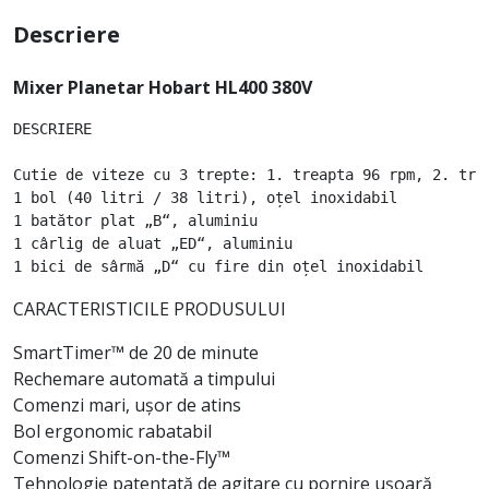
Descriere
Mixer Planetar Hobart HL400 380V
DESCRIERE

Cutie de viteze cu 3 trepte: 1. treapta 96 rpm, 2. tre
1 bol (40 litri / 38 litri), oțel inoxidabil

1 batător plat „B“, aluminiu

1 cârlig de aluat „ED“, aluminiu

CARACTERISTICILE PRODUSULUI
SmartTimer™ de 20 de minute
Rechemare automată a timpului
Comenzi mari, ușor de atins
Bol ergonomic rabatabil
Comenzi Shift-on-the-Fly™
Tehnologie patentată de agitare cu pornire uşoară